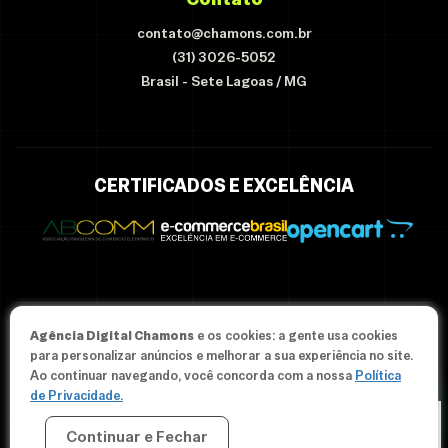
contato@chamons.com.br
(31) 3026-5052
Brasil - Sete Lagoas / MG
CERTIFICADOS E EXCELÊNCIA
Agência Digital Chamons
e os cookies: a gente usa cookies
© Since 2012-2026 Agência Chamons - Todos os direitos
para personalizar anúncios e melhorar a sua experiência no site.
reservados.
Ao continuar navegando, você concorda com a nossa
Política
de Privacidade.
Continuar e Fechar