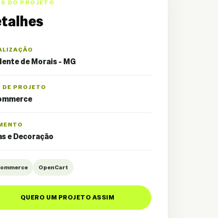
OS DO PROJETO
talhes
ALIZAÇÃO
ente de Morais - MG
O DE PROJETO
ommerce
MENTO
as e Decoração
Commerce
OpenCart
QUERO UM PROJETO ASSIM