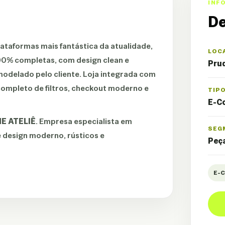
INF
De
ataformas mais fantástica da atualidade,
LOC
 100% completas, com design clean e
Prud
delado pelo cliente. Loja integrada com
ompleto de filtros, checkout moderno e
TIP
E-C
E ATELIÊ
. Empresa especialista em
SEG
 design moderno, rústicos e
Peç
E-