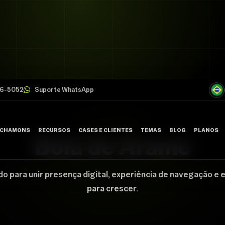
26-5052
Suporte WhatsApp
CASE CHAMONS
 CHAMONS
RECURSOS
CASES E CLIENTES
TEMAS
BLOG
PLANOS
Bola de Arame
FALE C
do para unir presença digital, experiência de navegação e 
para crescer.
SUPORT
TRABAL