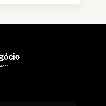
gócio
amons.