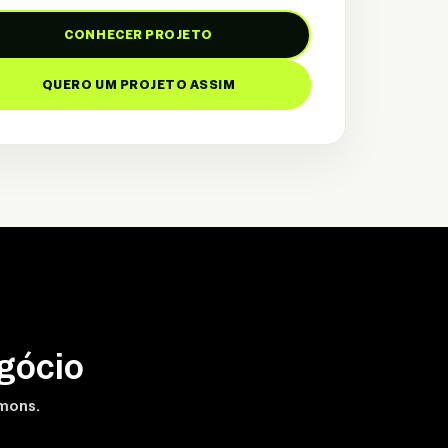
CONHECER PROJETO
QUERO UM PROJETO ASSIM
gócio
amons.