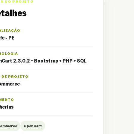
OS DO PROJETO
talhes
ALIZAÇÃO
fe - PE
NOLOGIA
Cart 2.3.0.2 + Bootstrap + PHP + SQL
O DE PROJETO
ommerce
MENTO
herias
Commerce
OpenCart