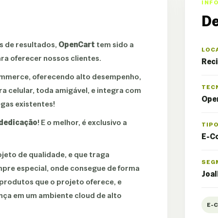
INF
De
os de resultados,
OpenCart
tem sido a
LOC
ra oferecer nossos clientes.
Reci
ommerce, oferecendo alto desempenho,
TEC
a celular, toda amigável, e integra com
Open
gas existentes!
dedicação
! E o melhor, é exclusivo a
TIP
E-C
eto de qualidade, e que traga
SEG
empre especial, onde consegue de forma
Joal
produtos que o projeto oferece, e
nça em um ambiente cloud de alto
E-