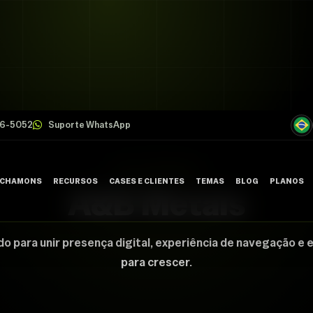
26-5052
Suporte WhatsApp
CASE CHAMONS
 CHAMONS
RECURSOS
CASES E CLIENTES
TEMAS
BLOG
PLANOS
A&B Metais
FALE C
do para unir presença digital, experiência de navegação e 
para crescer.
SUPORT
TRABAL