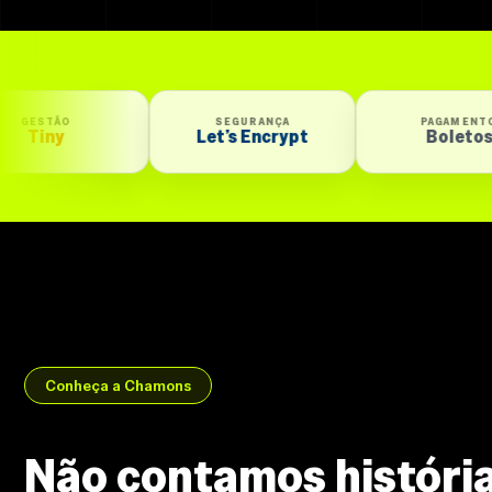
SEGURANÇA
PAGAMENTO
P
Let’s Encrypt
Boletos
Conheça a Chamons
Não contamos história