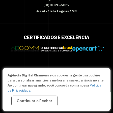
(31) 3026-5052
Brasil - Sete Lagoas / MG
CERTIFICADOS E EXCELÊNCIA
Agência Digital Chamons
e os cookies: a gente usa cookies
© Since 2012-2026 Agência Chamons - Todos os direitos
para personalizar anúncios e melhorar a sua experiência no site.
reservados.
Ao continuar navegando, você concorda com a nossa
Política
de Privacidade.
Continuar e Fechar
CRIAR MINHA LOJA