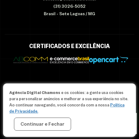
(31) 3026-5052
Brasil - Sete Lagoas / MG
CERTIFICADOS E EXCELÊNCIA
Agência Digital Chamons
e os cookies: a gente usa cookies
© Since 2012-2026 Agência Chamons - Todos os direitos
para personalizar anúncios e melhorar a sua experiência no site.
reservados.
Ao continuar navegando, você concorda com a nossa
Política
de Privacidade.
Continuar e Fechar
CRIAR MINHA LOJA