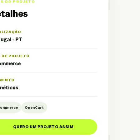
OS DO PROJETO
talhes
ALIZAÇÃO
ugal - PT
O DE PROJETO
ommerce
MENTO
méticos
Commerce
OpenCart
QUERO UM PROJETO ASSIM