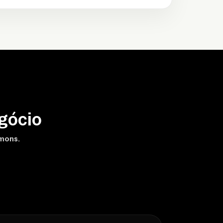
gócio
amons.