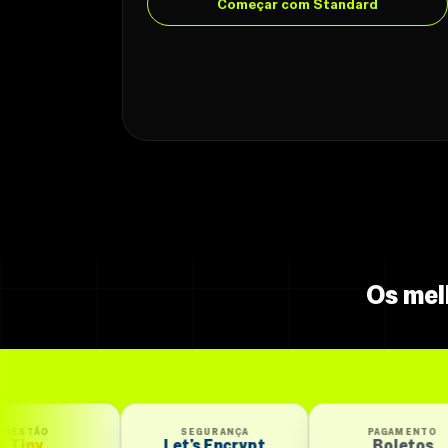
Começar com Standard
Os mel
SEGURANÇA
PAGAMENTO
P
Let’s Encrypt
Boletos