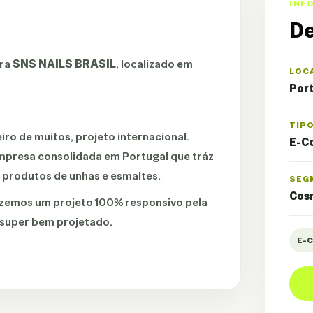
INF
De
ara
SNS NAILS BRASIL
, localizado em
LOC
Port
TIP
o de muitos, projeto internacional.
E-C
presa consolidada em Portugal que tráz
a produtos de unhas e esmaltes.
SEG
Cos
fizemos um projeto 100% responsivo pela
 super bem projetado.
E-