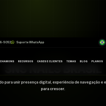
26-5052
Suporte WhatsApp
CASE CHAMONS
 CHAMONS
RECURSOS
CASES E CLIENTES
TEMAS
BLOG
PLANOS
SNS NAILS BRASIL
FALE C
do para unir presença digital, experiência de navegação e 
para crescer.
SUPORT
TRABAL