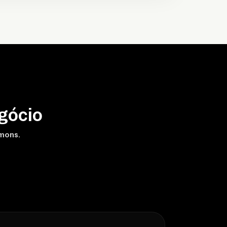
gócio
amons.