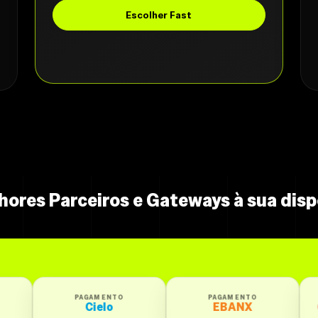
Escolher Fast
hores Parceiros e Gateways à sua disp
GAMENTO
PAGAMENTO
PAGAMENTO
Cielo
EBANX
Getnet Santand