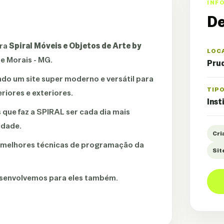
INF
De
ara
Spiral Móveis e Objetos de Arte by
LOC
e Morais - MG.
Prud
do um site super moderno e versátil para
TIP
riores e exteriores.
Inst
s que faz a SPIRAL ser cada dia mais
idade.
Cri
s melhores técnicas de programação da
Sit
 desenvolvemos para eles também.