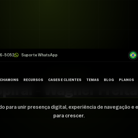
26-5052
Suporte WhatsApp
CASE CHAMONS
 CHAMONS
RECURSOS
CASES E CLIENTES
TEMAS
BLOG
PLANOS
piral - Wagner Freit
FALE C
do para unir presença digital, experiência de navegação e 
para crescer.
SUPORT
TRABAL