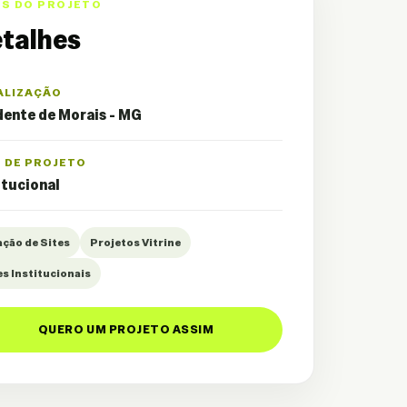
OS DO PROJETO
talhes
ALIZAÇÃO
ente de Morais - MG
O DE PROJETO
itucional
ação de Sites
Projetos Vitrine
es Institucionais
QUERO UM PROJETO ASSIM