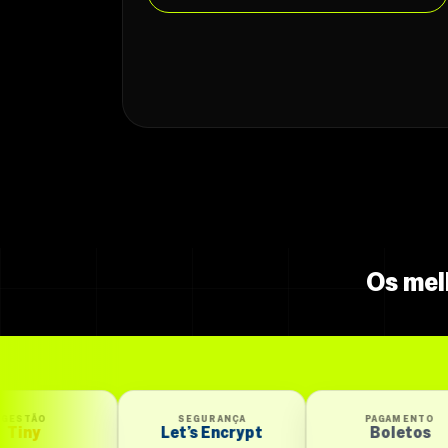
Os mel
SEGURANÇA
PAGAMENTO
PA
Let’s Encrypt
Boletos