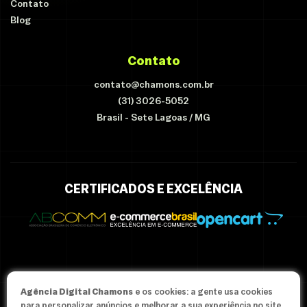
Contato
Blog
Contato
contato@chamons.com.br
(31) 3026-5052
Brasil - Sete Lagoas / MG
CERTIFICADOS E EXCELÊNCIA
Agência Digital Chamons
e os cookies: a gente usa cookies
© Since 2012-2026 Agência Chamons - Todos os direitos
para personalizar anúncios e melhorar a sua experiência no site.