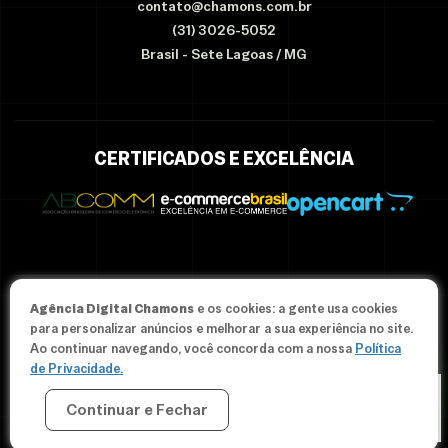
contato@chamons.com.br
(31) 3026-5052
Brasil - Sete Lagoas / MG
CERTIFICADOS E EXCELÊNCIA
Agência Digital Chamons
e os cookies: a gente usa cookies
© Since 2012-2026 Agência Chamons - Todos os direitos
para personalizar anúncios e melhorar a sua experiência no site.
reservados.
Ao continuar navegando, você concorda com a nossa
Política
de Privacidade.
Continuar e Fechar
CRIAR MINHA LOJA