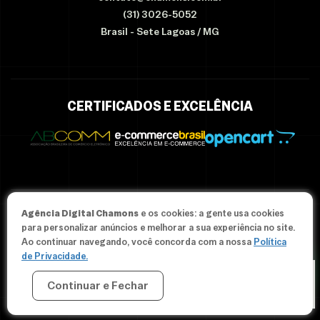
(31) 3026-5052
Brasil - Sete Lagoas / MG
CERTIFICADOS E EXCELÊNCIA
Agência Digital Chamons
e os cookies: a gente usa cookies
© Since 2012-2026 Agência Chamons - Todos os direitos
para personalizar anúncios e melhorar a sua experiência no site.
reservados.
Ao continuar navegando, você concorda com a nossa
Política
de Privacidade.
Continuar e Fechar
CRIAR MINHA LOJA