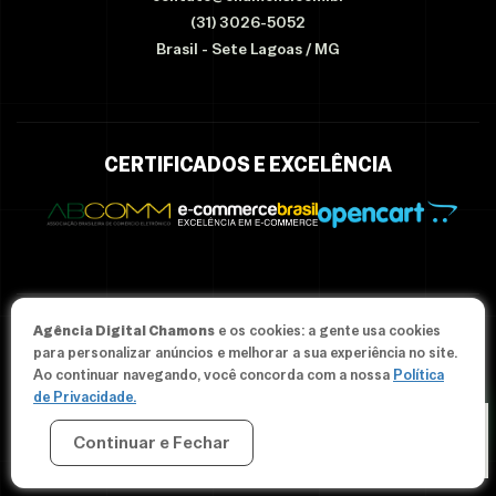
(31) 3026-5052
Brasil - Sete Lagoas / MG
CERTIFICADOS E EXCELÊNCIA
Agência Digital Chamons
e os cookies: a gente usa cookies
© Since 2012-2026 Agência Chamons - Todos os direitos
para personalizar anúncios e melhorar a sua experiência no site.
reservados.
Ao continuar navegando, você concorda com a nossa
Política
de Privacidade.
Continuar e Fechar
CRIAR MINHA LOJA