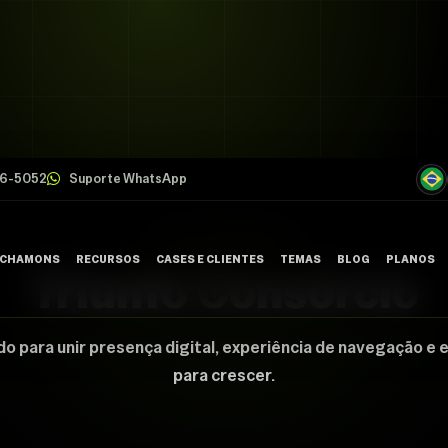
26-5052
Suporte WhatsApp
CASE CHAMONS
 CHAMONS
RECURSOS
CASES E CLIENTES
TEMAS
BLOG
PLANOS
Triunfo Consórcio
FALE C
do para unir presença digital, experiência de navegação e 
para crescer.
SUPORT
TRABAL