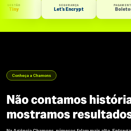
SEGURANÇA
PAGAMENTO
Let’s Encrypt
Boletos
Conheça a Chamons
Não contamos história
mostramos resultado
Na Agência Chamons, números falam mais alto. Entrega