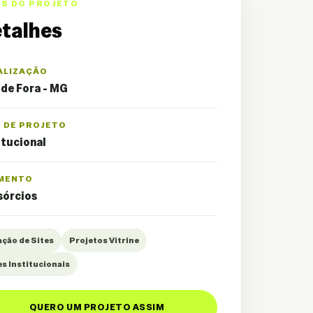
OS DO PROJETO
talhes
ALIZAÇÃO
 de Fora - MG
O DE PROJETO
itucional
MENTO
sórcios
ação de Sites
Projetos Vitrine
es Institucionais
QUERO UM PROJETO ASSIM