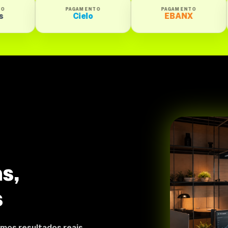
PAGAMENTO
PAGAMENTO
PAGAMENTO
Cielo
EBANX
Getnet Santa
s,
s
mos resultados reais,