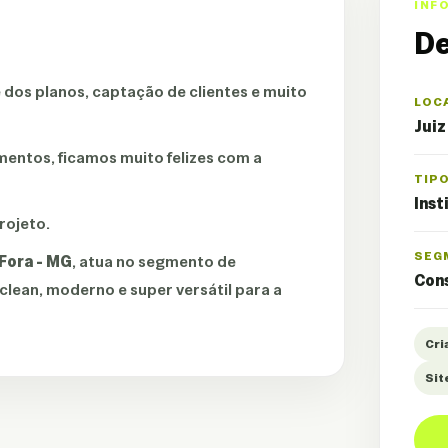
INF
De
e dos planos, captação de clientes e muito
LOC
Juiz
entos, ficamos muito felizes com a
TIP
Inst
rojeto.
SEG
 Fora - MG
, atua no segmento de
Con
lean, moderno e super versátil para a
Cri
Sit