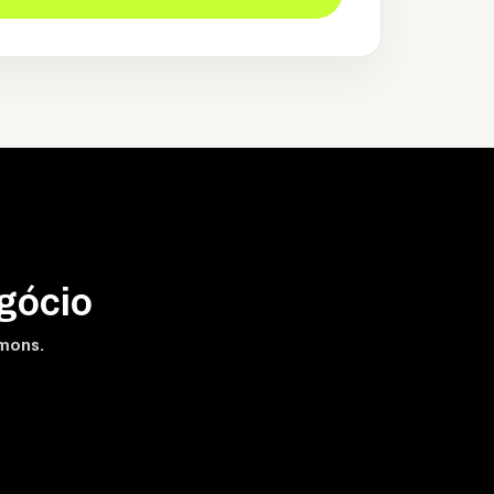
gócio
amons.