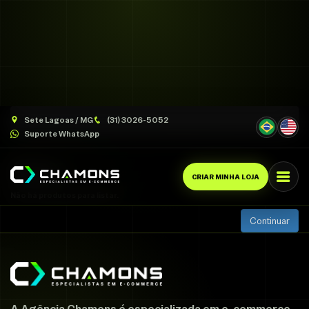
Produtos por marca
Asics
Sete Lagoas / MG
(31) 3026-5052
Suporte WhatsApp
Asics
CRIAR MINHA LOJA
Não há produtos para listar.
Continuar
A Agência Chamons é especializada em e-commerce