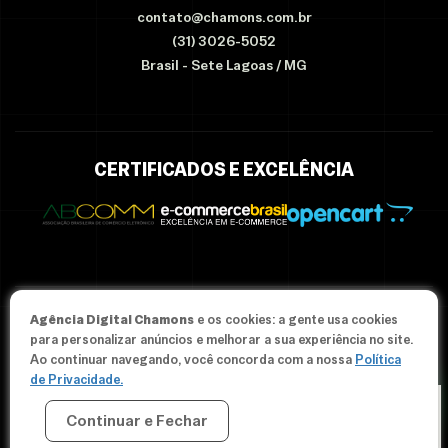
contato@chamons.com.br
(31) 3026-5052
Brasil - Sete Lagoas / MG
CERTIFICADOS E EXCELÊNCIA
Agência Digital Chamons
e os cookies: a gente usa cookies
© Since 2012-2026 Agência Chamons - Todos os direitos
para personalizar anúncios e melhorar a sua experiência no site.
reservados.
Ao continuar navegando, você concorda com a nossa
Política
de Privacidade.
Continuar e Fechar
CRIAR MINHA LOJA