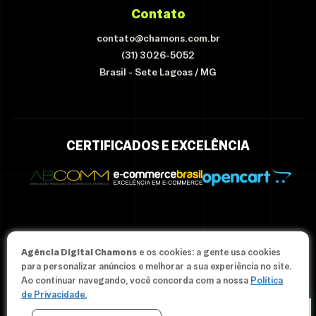
Contato
contato@chamons.com.br
(31) 3026-5052
Brasil - Sete Lagoas / MG
CERTIFICADOS E EXCELÊNCIA
Agência Digital Chamons
e os cookies: a gente usa cookies
© Since 2012-2026 Agência Chamons - Todos os direitos
para personalizar anúncios e melhorar a sua experiência no site.
reservados.
Ao continuar navegando, você concorda com a nossa
Política
de Privacidade.