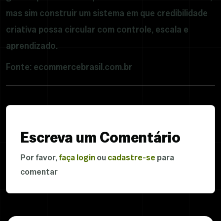
mas sim construir um sistema em que credibilidade
criativa possa circular com controle, escala e
aprendizado.
Fonte: ecommercebrasil.com.br
Escreva um Comentário
Por favor,
faça login
ou
cadastre-se
para
comentar