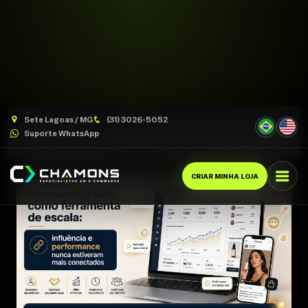
Sete Lagoas / MG
(31) 3026-5052
Partnership Ads como ferramenta de escala: influência e
Suporte WhatsApp
performance nunca estiveram mais conectados
CRIAR MINHA LOJA