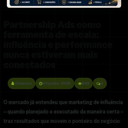
Partnership Ads como
ferramenta de escala:
influência e performance
nunca estiveram mais
conectados
Chamons
09 junho, 2026
643
0
O mercado já entendeu que marketing de influência
– quando planejado e executado da maneira certa –
traz resultados que movem o ponteiro do negócio